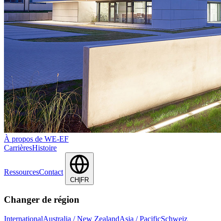
À propos de WE-EF
Carrières
Histoire
Ressources
Contact
CH|FR
Changer de région
International
Australia / New Zealand
Asia / Pacific
Schweiz