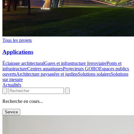
Tous les projets
Applications
Éclairage architectural
Gares et infrastructure ferroviaire
Ponts et
infrastructure
Centres aquatiques
Projecteurs GOBO
Espaces publics
ouverts
Architecture paysagère et jardins
Solutions solaires
Solutions
sur mesure
Actualités
Recherche en cours...
Service