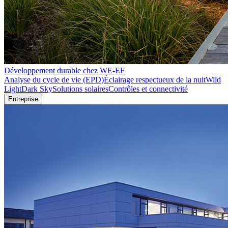
Développement durable chez WE-EF
Analyse du cycle de vie (EPD)
Éclairage respectueux de la nuit
Wild
Light
Dark Sky
Solutions solaires
Contrôles et connectivité
Entreprise