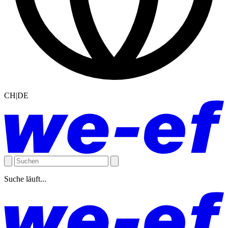
CH|DE
Suche läuft...