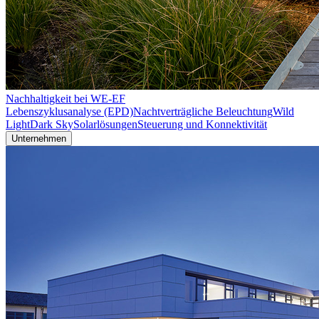
Nachhaltigkeit bei WE-EF
Lebenszyklusanalyse (EPD)
Nachtverträgliche Beleuchtung
Wild
Light
Dark Sky
Solarlösungen
Steuerung und Konnektivität
Unternehmen