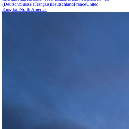
(Deutsch)
Suisse (Français)
Deutschland
France
United
Kingdom
North America