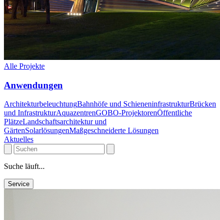
Alle Projekte
Anwendungen
Architekturbeleuchtung
Bahnhöfe und Schieneninfrastruktur
Brücken
und Infrastruktur
Aquazentren
GOBO-Projektoren
Öffentliche
Plätze
Landschaftsarchitektur und
Gärten
Solarlösungen
Maßgeschneiderte Lösungen
Aktuelles
Suche läuft...
Service