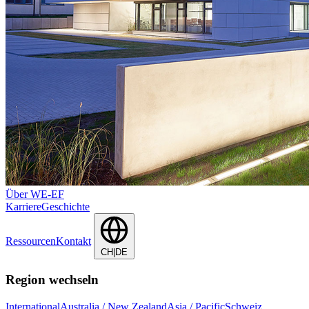
Über WE-EF
Karriere
Geschichte
Ressourcen
Kontakt
CH|DE
Region wechseln
International
Australia / New Zealand
Asia / Pacific
Schweiz