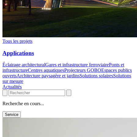
Tous les projets
Applications
Éclairage architectural
Gares et infrastructure ferroviaire
Ponts et
infrastructure
Centres aquatiques
Projecteurs GOBO
Espaces publics
ouverts
Architecture paysagère et jardins
Solutions solaires
Solutions
sur mesure
Actualités
Recherche en cours...
Service