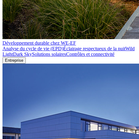
Développement durable chez WE-EF
Analyse du cycle de vie (EPD)
Éclairage respectueux de la nuit
Wild
Light
Dark Sky
Solutions solaires
Contrôles et connectivité
Entreprise