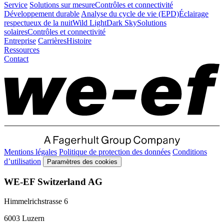
Service
Solutions sur mesure
Contrôles et connectivité
Développement durable
Analyse du cycle de vie (EPD)
Éclairage
respectueux de la nuit
Wild Light
Dark Sky
Solutions
solaires
Contrôles et connectivité
Entreprise
Carrières
Histoire
Ressources
Contact
Mentions légales
Politique de protection des données
Conditions
d’utilisation
Paramètres des cookies
WE-EF Switzerland AG
Himmelrichstrasse 6
6003 Luzern