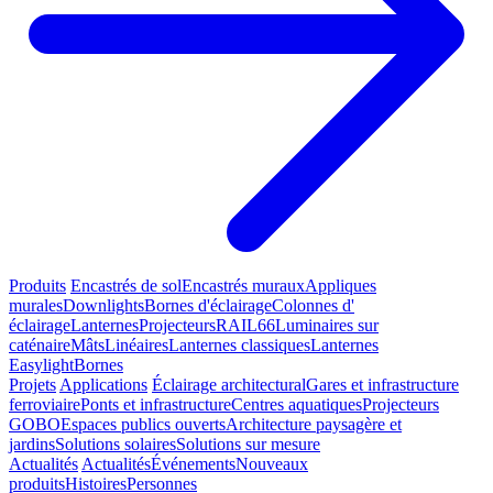
Produits
Encastrés de sol
Encastrés muraux
Appliques
murales
Downlights
Bornes d'éclairage
Colonnes d'
éclairage
Lanternes
Projecteurs
RAIL66
Luminaires sur
caténaire
Mâts
Linéaires
Lanternes classiques
Lanternes
Easylight
Bornes
Projets
Applications
Éclairage architectural
Gares et infrastructure
ferroviaire
Ponts et infrastructure
Centres aquatiques
Projecteurs
GOBO
Espaces publics ouverts
Architecture paysagère et
jardins
Solutions solaires
Solutions sur mesure
Actualités
Actualités
Événements
Nouveaux
produits
Histoires
Personnes