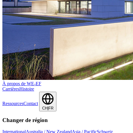
À propos de WE-EF
Carrières
Histoire
Ressources
Contact
CH|FR
Changer de région
International
Australia / New Zealand
Asia / Pacific
Schweiz