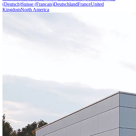
(Deutsch)
Suisse (Français)
Deutschland
France
United
Kingdom
North America