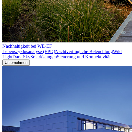
Nachhaltigkeit bei WE-EF
Lebenszyklusanalyse (EPD)
Nachtverträgliche Beleuchtung
Wild
Light
Dark Sky
Solarlösungen
Steuerung und Konnektivität
Unternehmen