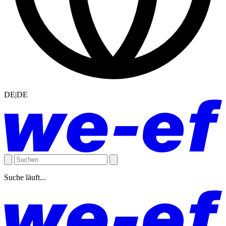
DE|DE
Suche läuft...