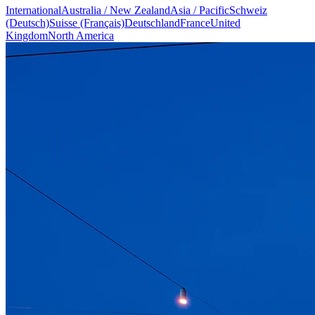
International
Australia / New Zealand
Asia / Pacific
Schweiz
(Deutsch)
Suisse (Français)
Deutschland
France
United
Kingdom
North America