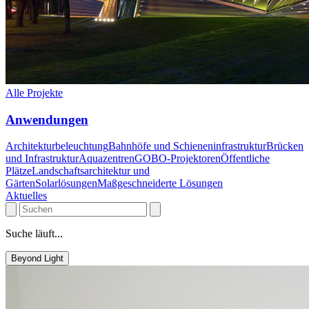
Alle Projekte
Anwendungen
Architekturbeleuchtung
Bahnhöfe und Schieneninfrastruktur
Brücken
und Infrastruktur
Aquazentren
GOBO-Projektoren
Öffentliche
Plätze
Landschaftsarchitektur und
Gärten
Solarlösungen
Maßgeschneiderte Lösungen
Aktuelles
Suche läuft...
Beyond Light