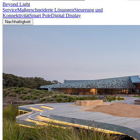
Beyond Light
Service
Maßgeschneiderte Lösungen
Steuerung und
Konnektivität
Smart Pole
Digital Display
Nachhaltigkeit