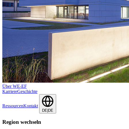
Über WE-EF
Karriere
Geschichte
Ressourcen
Kontakt
DE|DE
Region wechseln