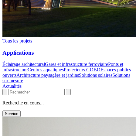
Tous les projets
Applications
Éclairage architectural
Gares et infrastructure ferroviaire
Ponts et
infrastructure
Centres aquatiques
Projecteurs GOBO
Espaces publics
ouverts
Architecture paysagère et jardins
Solutions solaires
Solutions
sur mesure
Actualités
Recherche en cours...
Service