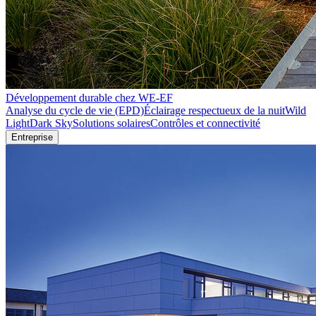
Développement durable chez WE-EF
Analyse du cycle de vie (EPD)
Éclairage respectueux de la nuit
Wild
Light
Dark Sky
Solutions solaires
Contrôles et connectivité
Entreprise