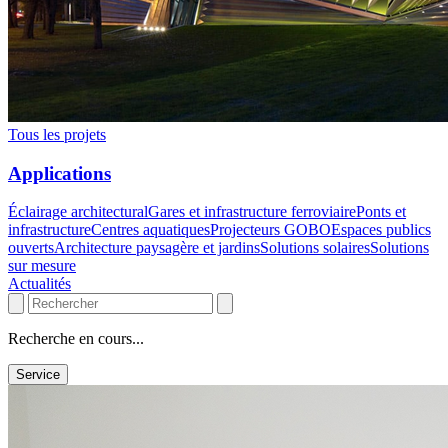
Tous les projets
Applications
Éclairage architectural
Gares et infrastructure ferroviaire
Ponts et
infrastructure
Centres aquatiques
Projecteurs GOBO
Espaces publics
ouverts
Architecture paysagère et jardins
Solutions solaires
Solutions
sur mesure
Actualités
Recherche en cours...
Service