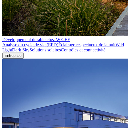
Développement durable chez WE-EF
Analyse du cycle de vie (EPD)
Éclairage respectueux de la nuit
Wild
Light
Dark Sky
Solutions solaires
Contrôles et connectivité
Entreprise