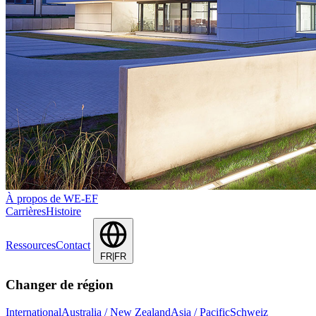
À propos de WE-EF
Carrières
Histoire
Ressources
Contact
FR|FR
Changer de région
International
Australia / New Zealand
Asia / Pacific
Schweiz