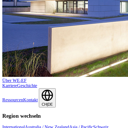
Über WE-EF
Karriere
Geschichte
Ressourcen
Kontakt
CH|DE
Region wechseln
International
Australia / New Zealand
Asia / Pacific
Schweiz