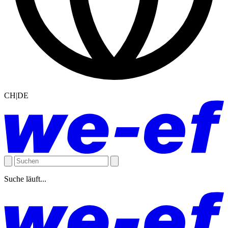
CH|DE
Suche läuft...