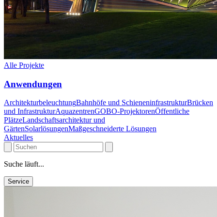
Alle Projekte
Anwendungen
Architekturbeleuchtung
Bahnhöfe und Schieneninfrastruktur
Brücken
und Infrastruktur
Aquazentren
GOBO-Projektoren
Öffentliche
Plätze
Landschaftsarchitektur und
Gärten
Solarlösungen
Maßgeschneiderte Lösungen
Aktuelles
Suche läuft...
Service