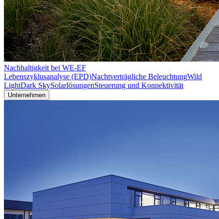
Nachhaltigkeit bei WE-EF
Lebenszyklusanalyse (EPD)
Nachtverträgliche Beleuchtung
Wild
Light
Dark Sky
Solarlösungen
Steuerung und Konnektivität
Unternehmen