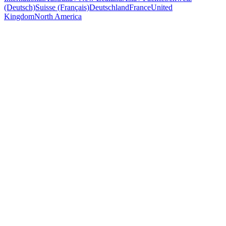
(Deutsch)
Suisse (Français)
Deutschland
France
United
Kingdom
North America