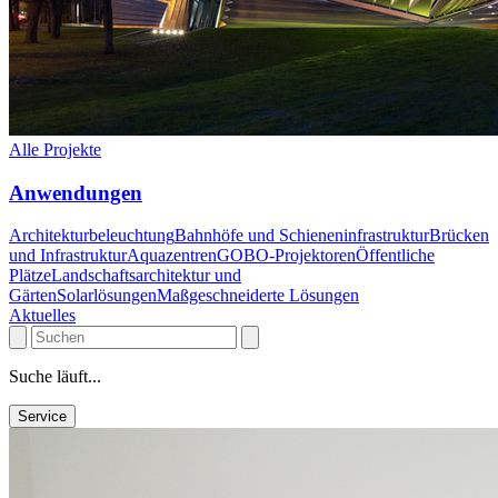
Alle Projekte
Anwendungen
Architekturbeleuchtung
Bahnhöfe und Schieneninfrastruktur
Brücken
und Infrastruktur
Aquazentren
GOBO-Projektoren
Öffentliche
Plätze
Landschaftsarchitektur und
Gärten
Solarlösungen
Maßgeschneiderte Lösungen
Aktuelles
Suche läuft...
Service