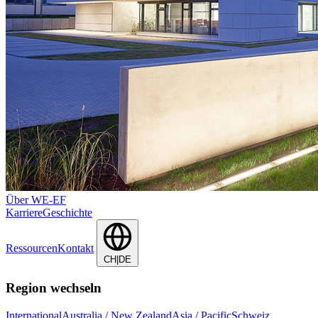
Über WE-EF
Karriere
Geschichte
Ressourcen
Kontakt
CH|DE
Region wechseln
International
Australia / New Zealand
Asia / Pacific
Schweiz