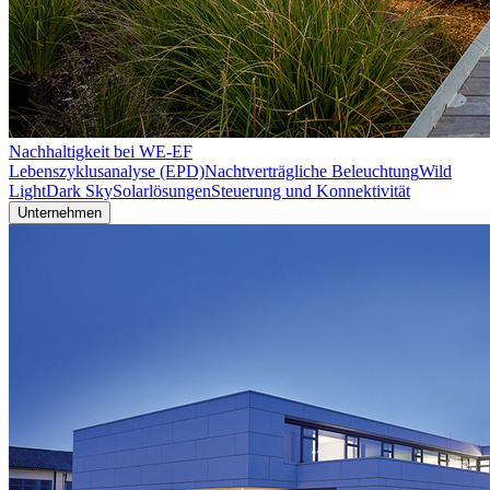
Nachhaltigkeit bei WE-EF
Lebenszyklusanalyse (EPD)
Nachtverträgliche Beleuchtung
Wild
Light
Dark Sky
Solarlösungen
Steuerung und Konnektivität
Unternehmen