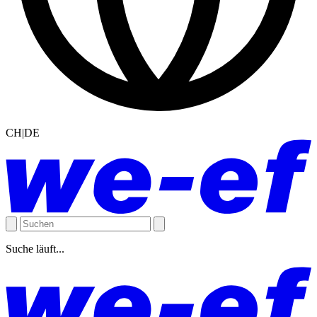
CH|DE
Suche läuft...