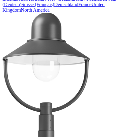
(Deutsch)
Suisse (Français)
Deutschland
France
United
Kingdom
North America