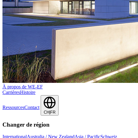
À propos de WE-EF
Carrières
Histoire
Ressources
Contact
CH|FR
Changer de région
International
Australia / New Zealand
Asia / Pacific
Schweiz