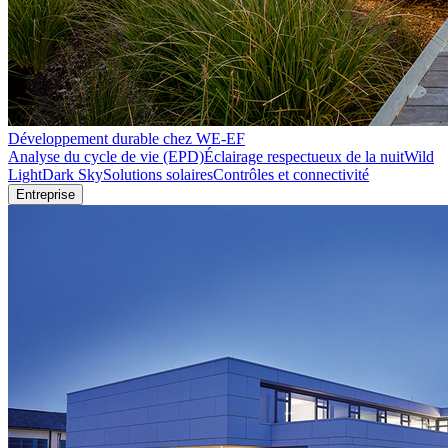
Développement durable chez WE-EF
Analyse du cycle de vie (EPD)
Éclairage respectueux de la nuit
Wild
Light
Dark Sky
Solutions solaires
Contrôles et connectivité
Entreprise