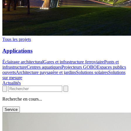
Tous les projets
Applications
Éclairage architectural
Gares et infrastructure ferroviaire
Ponts et
infrastructure
Centres aquatiques
Projecteurs GOBO
Espaces publics
ouverts
Architecture paysagère et jardins
Solutions solaires
Solutions
sur mesure
Actualités
Recherche en cours...
Service