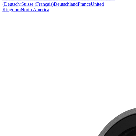
(Deutsch)
Suisse (Français)
Deutschland
France
United
Kingdom
North America