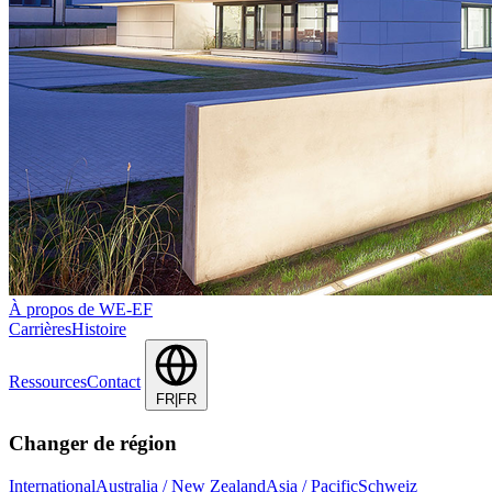
À propos de WE-EF
Carrières
Histoire
Ressources
Contact
FR|FR
Changer de région
International
Australia / New Zealand
Asia / Pacific
Schweiz