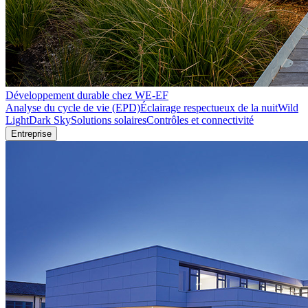
Développement durable chez WE-EF
Analyse du cycle de vie (EPD)
Éclairage respectueux de la nuit
Wild
Light
Dark Sky
Solutions solaires
Contrôles et connectivité
Entreprise