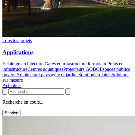
Tous les projets
Applications
Éclairage architectural
Gares et infrastructure ferroviaire
Ponts et
infrastructure
Centres aquatiques
Projecteurs GOBO
Espaces publics
ouverts
Architecture paysagère et jardins
Solutions solaires
Solutions
sur mesure
Actualités
Recherche en cours...
Service