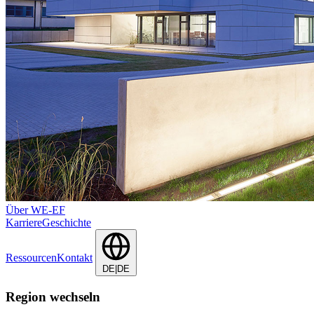
Über WE-EF
Karriere
Geschichte
Ressourcen
Kontakt
DE|DE
Region wechseln