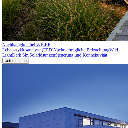
Nachhaltigkeit bei WE-EF
Lebenszyklusanalyse (EPD)
Nachtverträgliche Beleuchtung
Wild
Light
Dark Sky
Solarlösungen
Steuerung und Konnektivität
Unternehmen