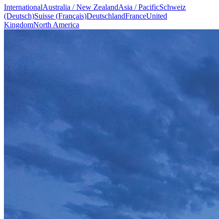
International
Australia / New Zealand
Asia / Pacific
Schweiz
(Deutsch)
Suisse (Français)
Deutschland
France
United
Kingdom
North America