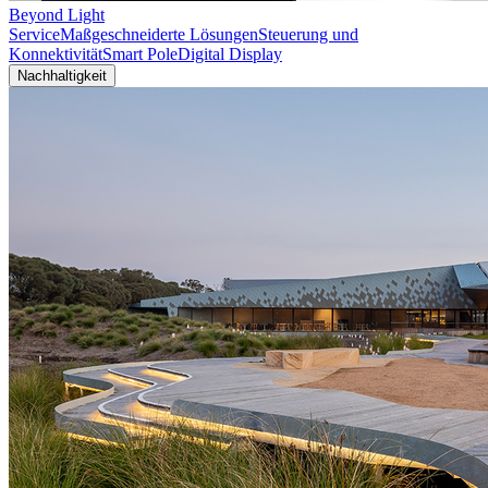
Beyond Light
Service
Maßgeschneiderte Lösungen
Steuerung und
Konnektivität
Smart Pole
Digital Display
Nachhaltigkeit