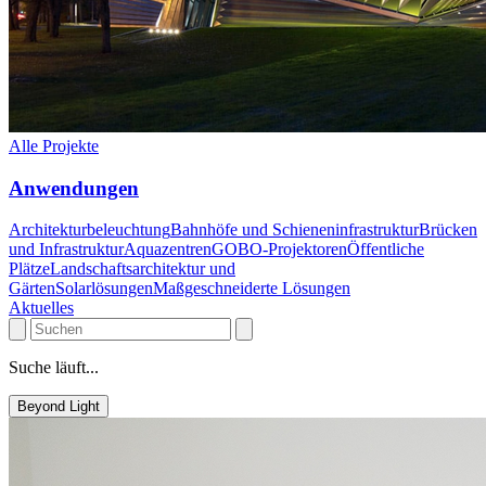
Alle Projekte
Anwendungen
Architekturbeleuchtung
Bahnhöfe und Schieneninfrastruktur
Brücken
und Infrastruktur
Aquazentren
GOBO-Projektoren
Öffentliche
Plätze
Landschaftsarchitektur und
Gärten
Solarlösungen
Maßgeschneiderte Lösungen
Aktuelles
Suche läuft...
Beyond Light