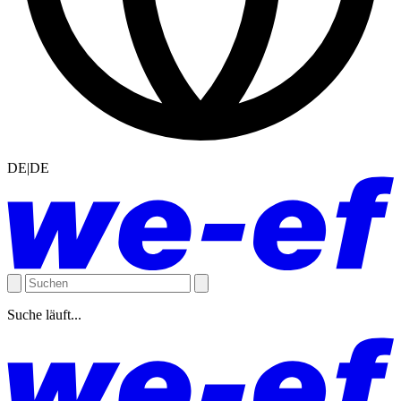
DE|DE
Suche läuft...