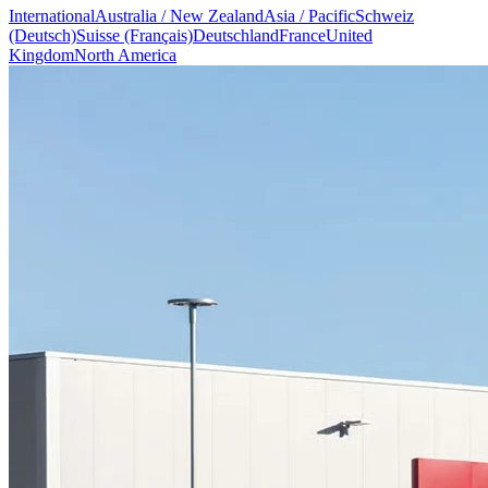
International
Australia / New Zealand
Asia / Pacific
Schweiz
(Deutsch)
Suisse (Français)
Deutschland
France
United
Kingdom
North America