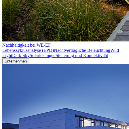
Nachhaltigkeit bei WE-EF
Lebenszyklusanalyse (EPD)
Nachtverträgliche Beleuchtung
Wild
Light
Dark Sky
Solarlösungen
Steuerung und Konnektivität
Unternehmen