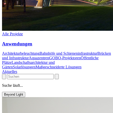
Alle Projekte
Anwendungen
Architekturbeleuchtung
Bahnhöfe und Schieneninfrastruktur
Brücken
und Infrastruktur
Aquazentren
GOBO-Projektoren
Öffentliche
Plätze
Landschaftsarchitektur und
Gärten
Solarlösungen
Maßgeschneiderte Lösungen
Aktuelles
Suche läuft...
Beyond Light