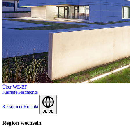
Über WE-EF
Karriere
Geschichte
Ressourcen
Kontakt
DE|DE
Region wechseln