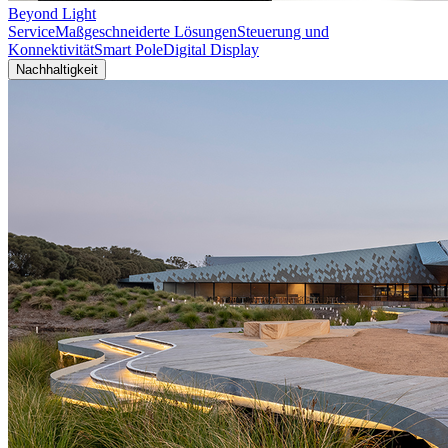
Beyond Light
Service
Maßgeschneiderte Lösungen
Steuerung und
Konnektivität
Smart Pole
Digital Display
Nachhaltigkeit