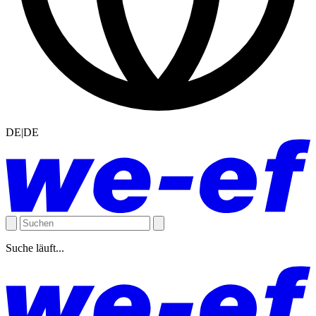
DE|DE
Suche läuft...