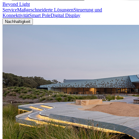
Beyond Light
Service
Maßgeschneiderte Lösungen
Steuerung und
Konnektivität
Smart Pole
Digital Display
Nachhaltigkeit