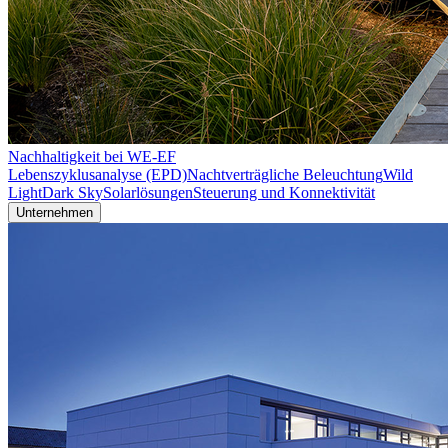
Nachhaltigkeit bei WE-EF
Lebenszyklusanalyse (EPD)
Nachtverträgliche Beleuchtung
Wild
Light
Dark Sky
Solarlösungen
Steuerung und Konnektivität
Unternehmen