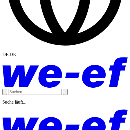
DE|DE
Suche läuft...