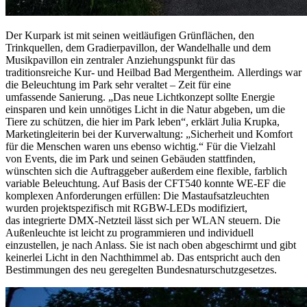
Der Kurpark ist mit seinen weitläufigen Grünflächen, den
Trinkquellen, dem Gradierpavillon, der Wandelhalle und dem
Musikpavillon ein zentraler Anziehungspunkt für das
traditionsreiche Kur- und Heilbad Bad Mergentheim. Allerdings war
die Beleuchtung im Park sehr veraltet – Zeit für eine
umfassende Sanierung. „Das neue Lichtkonzept sollte Energie
einsparen und kein unnötiges Licht in die Natur abgeben, um die
Tiere zu schützen, die hier im Park leben“, erklärt Julia Krupka,
Marketingleiterin bei der Kurverwaltung: „Sicherheit und Komfort
für die Menschen waren uns ebenso wichtig.“ Für die Vielzahl
von Events, die im Park und seinen Gebäuden stattfinden,
wünschten sich die Auftraggeber außerdem eine flexible, farblich
variable Beleuchtung. Auf Basis der CFT540 konnte WE-EF die
komplexen Anforderungen erfüllen: Die Mastaufsatzleuchten
wurden projektspezifisch mit RGBW-LEDs modifiziert,
das integrierte DMX-Netzteil lässt sich per WLAN steuern. Die
Außenleuchte ist leicht zu programmieren und individuell
einzustellen, je nach Anlass. Sie ist nach oben abgeschirmt und gibt
keinerlei Licht in den Nachthimmel ab. Das entspricht auch den
Bestimmungen des neu geregelten Bundesnaturschutzgesetzes.