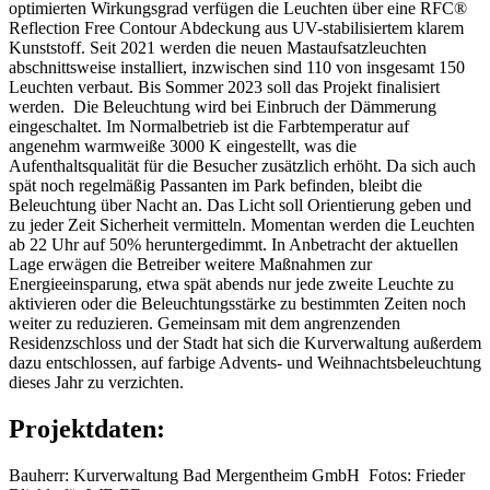
optimierten Wirkungsgrad verfügen die Leuchten über eine RFC®
Reflection Free Contour Abdeckung aus UV-stabilisiertem klarem
Kunststoff. Seit 2021 werden die neuen Mastaufsatzleuchten
abschnittsweise installiert, inzwischen sind 110 von insgesamt 150
Leuchten verbaut. Bis Sommer 2023 soll das Projekt finalisiert
werden. Die Beleuchtung wird bei Einbruch der Dämmerung
eingeschaltet. Im Normalbetrieb ist die Farbtemperatur auf
angenehm warmweiße 3000 K eingestellt, was die
Aufenthaltsqualität für die Besucher zusätzlich erhöht. Da sich auch
spät noch regelmäßig Passanten im Park befinden, bleibt die
Beleuchtung über Nacht an. Das Licht soll Orientierung geben und
zu jeder Zeit Sicherheit vermitteln. Momentan werden die Leuchten
ab 22 Uhr auf 50% heruntergedimmt. In Anbetracht der aktuellen
Lage erwägen die Betreiber weitere Maßnahmen zur
Energieeinsparung, etwa spät abends nur jede zweite Leuchte zu
aktivieren oder die Beleuchtungsstärke zu bestimmten Zeiten noch
weiter zu reduzieren. Gemeinsam mit dem angrenzenden
Residenzschloss und der Stadt hat sich die Kurverwaltung außerdem
dazu entschlossen, auf farbige Advents- und Weihnachtsbeleuchtung
dieses Jahr zu verzichten.
Projektdaten:
Bauherr: Kurverwaltung Bad Mergentheim GmbH Fotos: Frieder