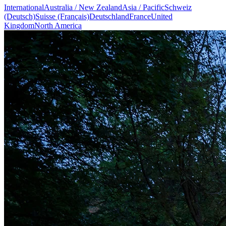
International
Australia / New Zealand
Asia / Pacific
Schweiz
(Deutsch)
Suisse (Français)
Deutschland
France
United
Kingdom
North America