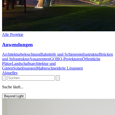
Alle Projekte
Anwendungen
Architekturbeleuchtung
Bahnhöfe und Schieneninfrastruktur
Brücken
und Infrastruktur
Aquazentren
GOBO-Projektoren
Öffentliche
Plätze
Landschaftsarchitektur und
Gärten
Solarlösungen
Maßgeschneiderte Lösungen
Aktuelles
Suche läuft...
Beyond Light