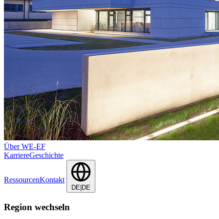
Über WE-EF
Karriere
Geschichte
Ressourcen
Kontakt
DE|DE
Region wechseln