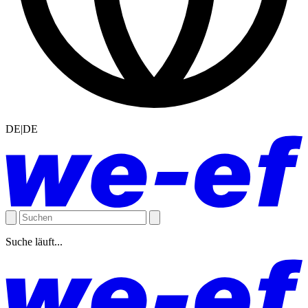
DE|DE
Suche läuft...