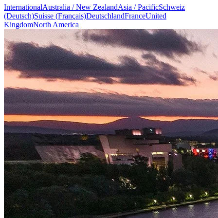
International
Australia / New Zealand
Asia / Pacific
Schweiz
(Deutsch)
Suisse (Français)
Deutschland
France
United
Kingdom
North America