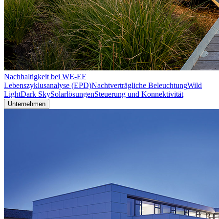
Nachhaltigkeit bei WE-EF
Lebenszyklusanalyse (EPD)
Nachtverträgliche Beleuchtung
Wild
Light
Dark Sky
Solarlösungen
Steuerung und Konnektivität
Unternehmen