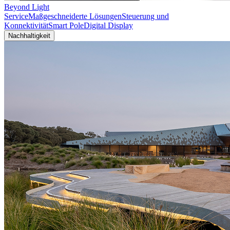
Beyond Light
Service
Maßgeschneiderte Lösungen
Steuerung und
Konnektivität
Smart Pole
Digital Display
Nachhaltigkeit