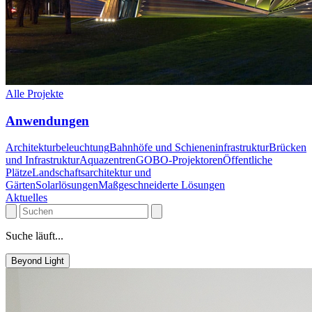
Alle Projekte
Anwendungen
Architekturbeleuchtung
Bahnhöfe und Schieneninfrastruktur
Brücken
und Infrastruktur
Aquazentren
GOBO-Projektoren
Öffentliche
Plätze
Landschaftsarchitektur und
Gärten
Solarlösungen
Maßgeschneiderte Lösungen
Aktuelles
Suche läuft...
Beyond Light