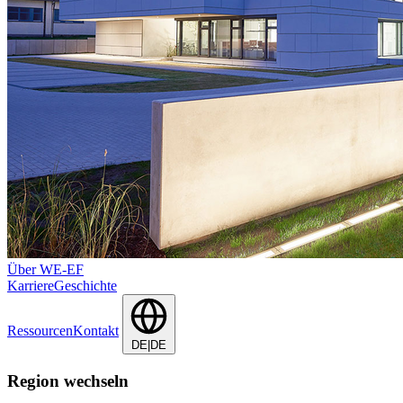
Über WE-EF
Karriere
Geschichte
Ressourcen
Kontakt
DE|DE
Region wechseln