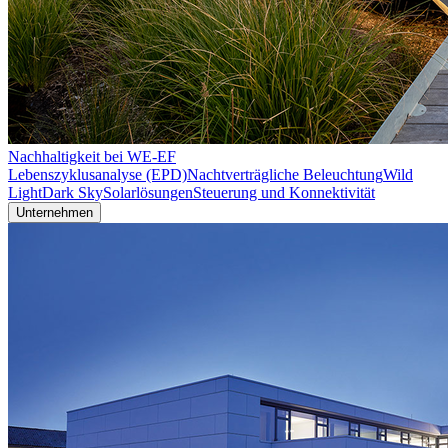
Nachhaltigkeit bei WE-EF
Lebenszyklusanalyse (EPD)
Nachtverträgliche Beleuchtung
Wild
Light
Dark Sky
Solarlösungen
Steuerung und Konnektivität
Unternehmen