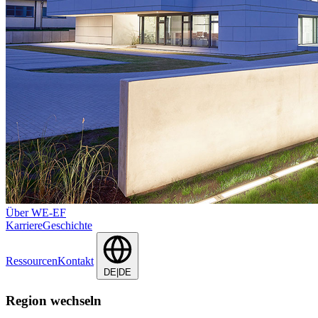
Über WE-EF
Karriere
Geschichte
Ressourcen
Kontakt
DE|DE
Region wechseln