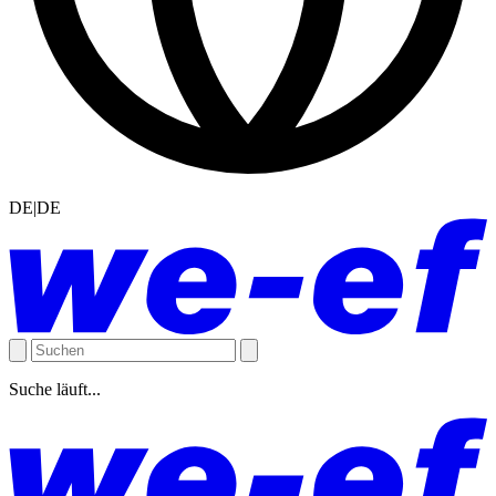
DE|DE
Suche läuft...