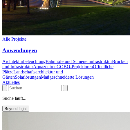
Alle Projekte
Anwendungen
Architekturbeleuchtung
Bahnhöfe und Schieneninfrastruktur
Brücken
und Infrastruktur
Aquazentren
GOBO-Projektoren
Öffentliche
Plätze
Landschaftsarchitektur und
Gärten
Solarlösungen
Maßgeschneiderte Lösungen
Aktuelles
Suche läuft...
Beyond Light