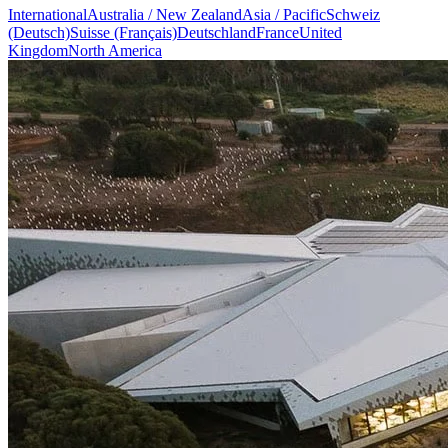
International
Australia / New Zealand
Asia / Pacific
Schweiz
(Deutsch)
Suisse (Français)
Deutschland
France
United
Kingdom
North America