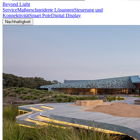
Beyond Light
Service
Maßgeschneiderte Lösungen
Steuerung und
Konnektivität
Smart Pole
Digital Display
Nachhaltigkeit