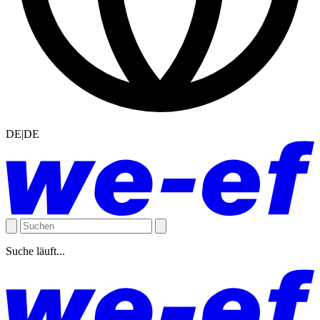
DE|DE
Suche läuft...