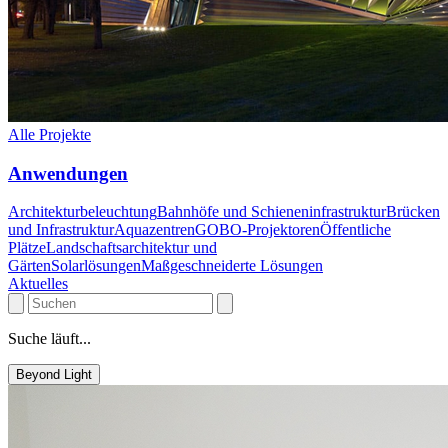
Alle Projekte
Anwendungen
Architekturbeleuchtung
Bahnhöfe und Schieneninfrastruktur
Brücken
und Infrastruktur
Aquazentren
GOBO-Projektoren
Öffentliche
Plätze
Landschaftsarchitektur und
Gärten
Solarlösungen
Maßgeschneiderte Lösungen
Aktuelles
Suche läuft...
Beyond Light