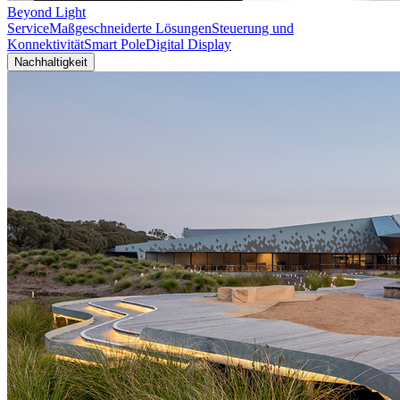
Beyond Light
Service
Maßgeschneiderte Lösungen
Steuerung und
Konnektivität
Smart Pole
Digital Display
Nachhaltigkeit