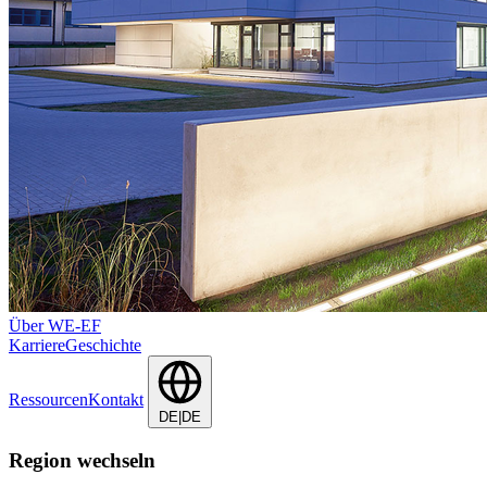
Über WE-EF
Karriere
Geschichte
Ressourcen
Kontakt
DE|DE
Region wechseln