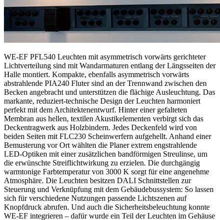
WE-EF PFL540 Leuchten mit asymmetrisch vorwärts gerichteter
Lichtverteilung sind mit Wandarmaturen entlang der Längsseiten der
Halle montiert. Kompakte, ebenfalls asymmetrisch vorwärts
abstrahlende PIA240 Fluter sind an der Trennwand zwischen den
Becken angebracht und unterstützen die flächige Ausleuchtung. Das
markante, reduziert-technische Design der Leuchten harmoniert
perfekt mit dem Architektenentwurf. Hinter einer gefalteten
Membran aus hellen, textilen Akustikelementen verbirgt sich das
Deckentragwerk aus Holzbindern. Jedes Deckenfeld wird von
beiden Seiten mit FLC230 Scheinwerfern aufgehellt. Anhand einer
Bemusterung vor Ort wählten die Planer extrem engstrahlende
LED-Optiken mit einer zusätzlichen bandförmigen Streulinse, um
die erwünschte Streiflichtwirkung zu erzielen. Die durchgängig
warmtonige Farbtemperatur von 3000 K sorgt für eine angenehme
Atmosphäre. Die Leuchten besitzen DALI Schnittstellen zur
Steuerung und Verknüpfung mit dem Gebäudebussystem: So lassen
sich für verschiedene Nutzungen passende Lichtszenen auf
Knopfdruck abrufen. Und auch die Sicherheitsbeleuchtung konnte
WE-EF integrieren – dafür wurde ein Teil der Leuchten im Gehäuse