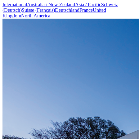
International
Australia / New Zealand
Asia / Pacific
Schweiz
(Deutsch)
Suisse (Français)
Deutschland
France
United
Kingdom
North America