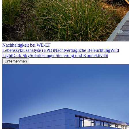
Nachhaltigkeit bei WE-EF
Lebenszyklusanalyse (EPD)
Nachtverträgliche Beleuchtung
Wild
Light
Dark Sky
Solarlösungen
Steuerung und Konnektivität
Unternehmen