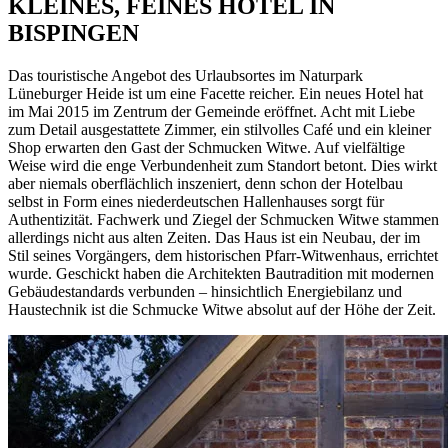
KLEINES, FEINES HOTEL IN
BISPINGEN
Das touristische Angebot des Urlaubsortes im Naturpark
Lüneburger Heide ist um eine Facette reicher. Ein neues Hotel hat
im Mai 2015 im Zentrum der Gemeinde eröffnet. Acht mit Liebe
zum Detail ausgestattete Zimmer, ein stilvolles Café und ein kleiner
Shop erwarten den Gast der Schmucken Witwe. Auf vielfältige
Weise wird die enge Verbundenheit zum Standort betont. Dies wirkt
aber niemals oberflächlich inszeniert, denn schon der Hotelbau
selbst in Form eines niederdeutschen Hallenhauses sorgt für
Authentizität. Fachwerk und Ziegel der Schmucken Witwe stammen
allerdings nicht aus alten Zeiten. Das Haus ist ein Neubau, der im
Stil seines Vorgängers, dem historischen Pfarr-Witwenhaus, errichtet
wurde. Geschickt haben die Architekten Bautradition mit modernen
Gebäudestandards verbunden – hinsichtlich Energiebilanz und
Haustechnik ist die Schmucke Witwe absolut auf der Höhe der Zeit.