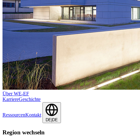
Über WE-EF
Karriere
Geschichte
Ressourcen
Kontakt
DE|DE
Region wechseln