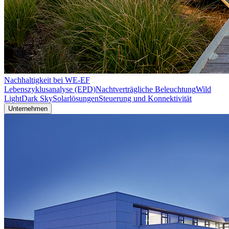
Nachhaltigkeit bei WE-EF
Lebenszyklusanalyse (EPD)
Nachtverträgliche Beleuchtung
Wild
Light
Dark Sky
Solarlösungen
Steuerung und Konnektivität
Unternehmen