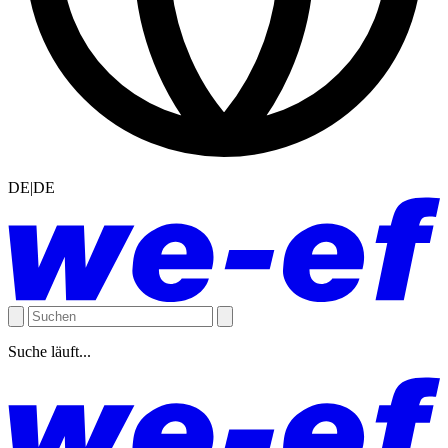
DE|DE
Suche läuft...