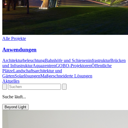
Alle Projekte
Anwendungen
Architekturbeleuchtung
Bahnhöfe und Schieneninfrastruktur
Brücken
und Infrastruktur
Aquazentren
GOBO-Projektoren
Öffentliche
Plätze
Landschaftsarchitektur und
Gärten
Solarlösungen
Maßgeschneiderte Lösungen
Aktuelles
Suche läuft...
Beyond Light