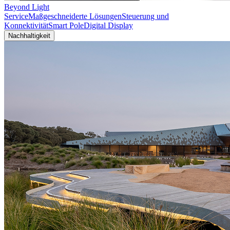
Beyond Light
Service
Maßgeschneiderte Lösungen
Steuerung und
Konnektivität
Smart Pole
Digital Display
Nachhaltigkeit