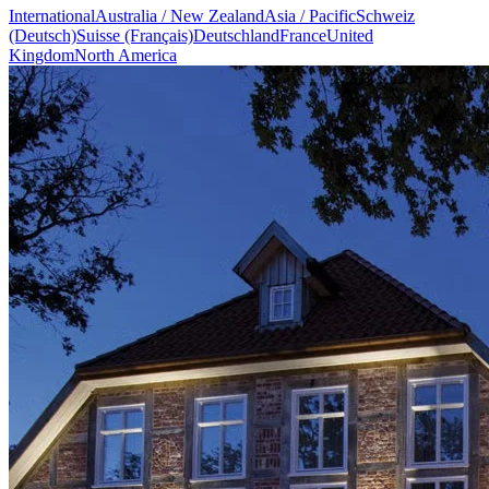
International
Australia / New Zealand
Asia / Pacific
Schweiz
(Deutsch)
Suisse (Français)
Deutschland
France
United
Kingdom
North America