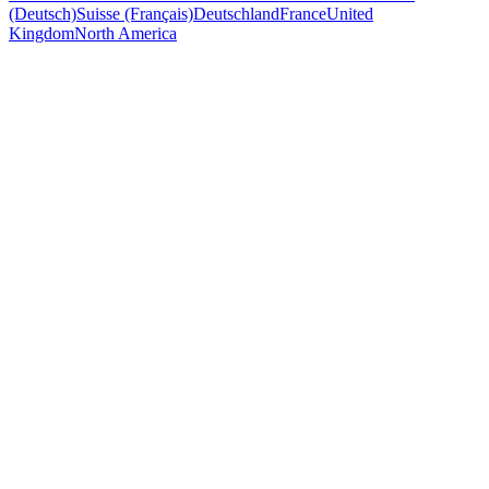
(Deutsch)
Suisse (Français)
Deutschland
France
United
Kingdom
North America