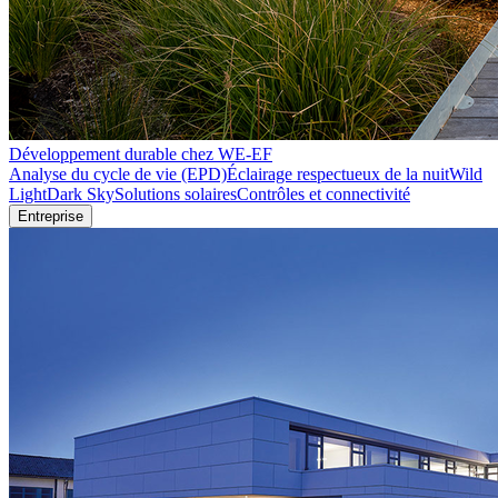
Développement durable chez WE-EF
Analyse du cycle de vie (EPD)
Éclairage respectueux de la nuit
Wild
Light
Dark Sky
Solutions solaires
Contrôles et connectivité
Entreprise