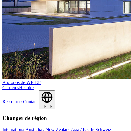
À propos de WE-EF
Carrières
Histoire
Ressources
Contact
FR|FR
Changer de région
International
Australia / New Zealand
Asia / Pacific
Schweiz