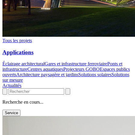
Tous les projets
Applications
Éclairage architectural
Gares et infrastructure ferroviaire
Ponts et
infrastructure
Centres aquatiques
Projecteurs GOBO
Espaces publics
ouverts
Architecture paysagère et jardins
Solutions solaires
Solutions
sur mesure
Actualités
Recherche en cours...
Service