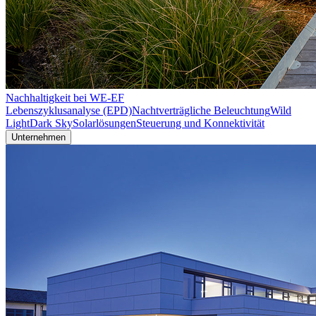
Nachhaltigkeit bei WE-EF
Lebenszyklusanalyse (EPD)
Nachtverträgliche Beleuchtung
Wild
Light
Dark Sky
Solarlösungen
Steuerung und Konnektivität
Unternehmen