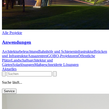
Alle Projekte
Anwendungen
Architekturbeleuchtung
Bahnhöfe und Schieneninfrastruktur
Brücken
und Infrastruktur
Aquazentren
GOBO-Projektoren
Öffentliche
Plätze
Landschaftsarchitektur und
Gärten
Solarlösungen
Maßgeschneiderte Lösungen
Aktuelles
Suche läuft...
Service