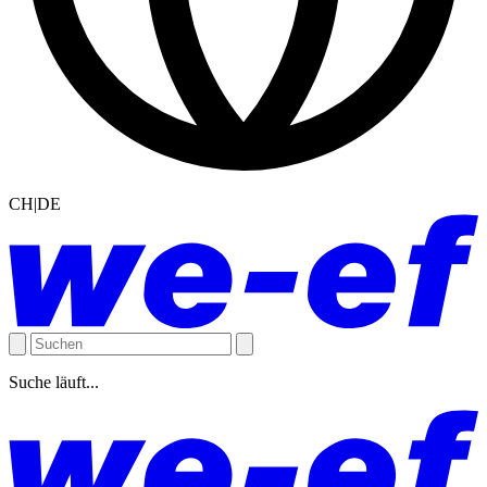
CH|DE
Suche läuft...