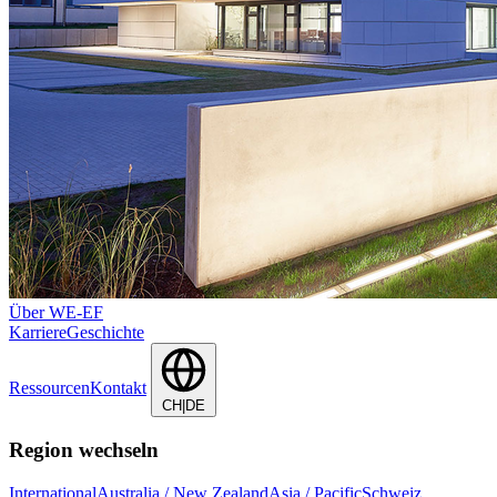
Über WE-EF
Karriere
Geschichte
Ressourcen
Kontakt
CH|DE
Region wechseln
International
Australia / New Zealand
Asia / Pacific
Schweiz