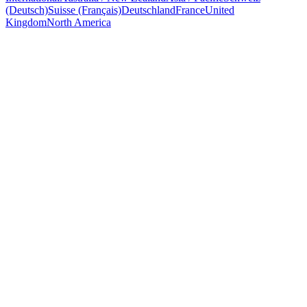
(Deutsch)
Suisse (Français)
Deutschland
France
United
Kingdom
North America